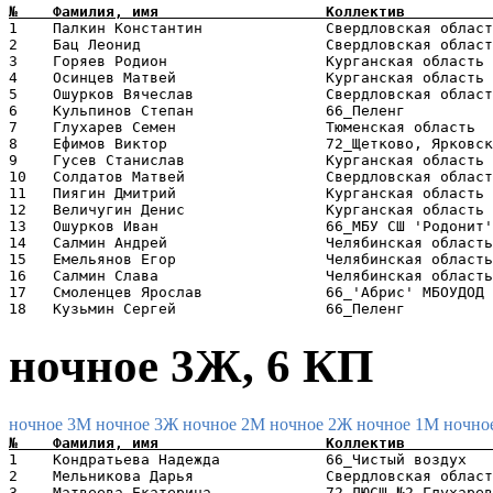
1    Палкин Константин              Свердловская област
2    Бац Леонид                     Свердловская област
3    Горяев Родион                  Курганская область 
4    Осинцев Матвей                 Курганская область 
5    Ошурков Вячеслав               Свердловская област
6    Кульпинов Степан               66_Пеленг          
7    Глухарев Семен                 Тюменская область  
8    Ефимов Виктор                  72_Щетково, Ярковск
9    Гусев Станислав                Курганская область 
10   Солдатов Матвей                Свердловская област
11   Пиягин Дмитрий                 Курганская область 
12   Величугин Денис                Курганская область 
13   Ошурков Иван                   66_МБУ СШ 'Родонит'
14   Салмин Андрей                  Челябинская область
15   Емельянов Егор                 Челябинская область
16   Салмин Слава                   Челябинская область
17   Смоленцев Ярослав              66_'Абрис' МБОУДОД 
ночное 3Ж, 6 КП
ночное 3М
ночное 3Ж
ночное 2М
ночное 2Ж
ночное 1М
ночно
1    Кондратьева Надежда            66_Чистый воздух   
2    Мельникова Дарья               Свердловская област
3    Матвеева Екатерина             72_ДЮСШ №2 Глухарев