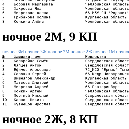
4    Боровая Маргарита              Челябинская область
5    Фахреева Яна                   Челябинская область
6    Микрюкова Алена                66_МБУ СШ 'Родонит'
7    Грибанова Полина               Курганская область 
ночное 2М, 9 КП
ночное 3М
ночное 3Ж
ночное 2М
ночное 2Ж
ночное 1М
ночно
1    Копарейко Семён                Свердловская област
2    Ляпцев Антон                   Свердловская област
3    Ефимов Александр               72_КСО 'Ермак' Тюме
4    Сорокин Сергей                 66_Кедр Новоуральск
5    Вишнягов Александр             Курганская область 
6    Матвеев Дмитрий                Челябинская область
7    Микрюков Андрей                66_Екатеринбург    
8    Конкин Артём                   Челябинская область
9    Портной Николай                Свердловская област
10   Карпов Никита                  Свердловская област
ночное 2Ж, 8 КП