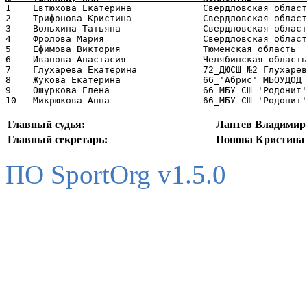
1    Евтюхова Екатерина             Свердловская област
2    Трифонова Кристина             Свердловская област
3    Вольхина Татьяна               Свердловская област
4    Фролова Мария                  Свердловская област
5    Ефимова Виктория               Тюменская область  
6    Иванова Анастасия              Челябинская область
7    Глухарева Екатерина            72_ДЮСШ №2 Глухарев
8    Жукова Екатерина               66_'Абрис' МБОУДОД 
9    Ошуркова Елена                 66_МБУ СШ 'Родонит'
Главный судья:
Лаптев Владимир 
Главный секретарь:
Попова Кристина 
ПО SportOrg v1.5.0