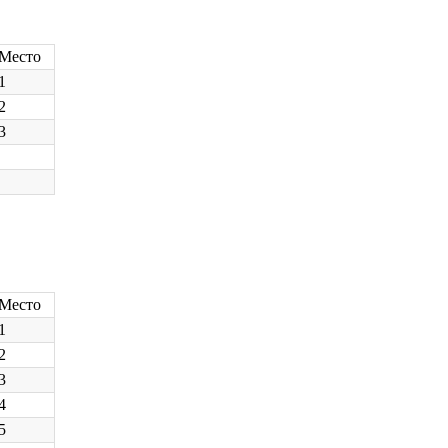
Место
1
2
3
Место
1
2
3
4
5