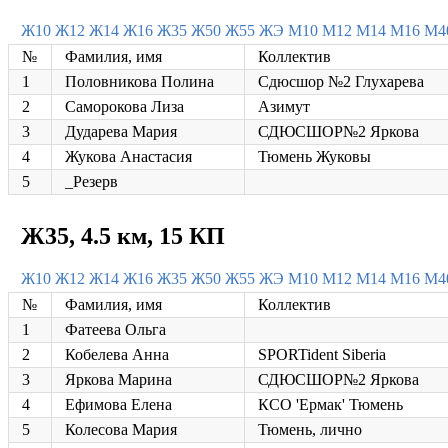
Ж10
Ж12
Ж14
Ж16
Ж35
Ж50
Ж55
ЖЭ
М10
М12
М14
М16
М4
№
Фамилия, имя
Коллектив
1
Половникова Полина
Сдюсшор №2 Глухарева
2
Саморокова Лиза
Азимут
3
Дударева Мария
СДЮСШОР№2 Яркова
4
Жукова Анастасия
Тюмень Жуковы
5
_Резерв
Ж35, 4.5 км, 15 КП
Ж10
Ж12
Ж14
Ж16
Ж35
Ж50
Ж55
ЖЭ
М10
М12
М14
М16
М4
№
Фамилия, имя
Коллектив
1
Фатеева Ольга
2
Кобелева Анна
SPORTident Siberia
3
Яркова Марина
СДЮСШОР№2 Яркова
4
Ефимова Елена
КСО 'Ермак' Тюмень
5
Колесова Мария
Тюмень, лично