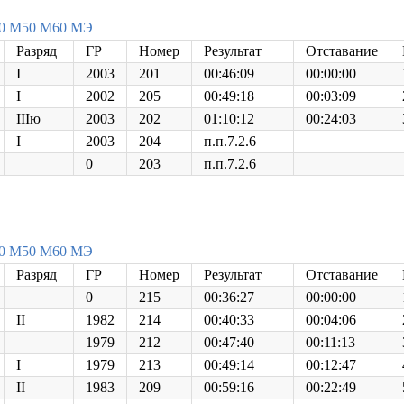
0
М50
М60
МЭ
Разряд
ГР
Номер
Результат
Отставание
I
2003
201
00:46:09
00:00:00
I
2002
205
00:49:18
00:03:09
IIIю
2003
202
01:10:12
00:24:03
I
2003
204
п.п.7.2.6
0
203
п.п.7.2.6
0
М50
М60
МЭ
Разряд
ГР
Номер
Результат
Отставание
0
215
00:36:27
00:00:00
II
1982
214
00:40:33
00:04:06
1979
212
00:47:40
00:11:13
I
1979
213
00:49:14
00:12:47
II
1983
209
00:59:16
00:22:49