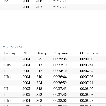
Iю
2006
408
п.п.7.2.6
2006
403
п.п.7.2.6
0
М50
М60
МЭ
Разряд
ГР
Номер
Результат
Отставание
I
2004
325
00:29:38
00:00:00
IIIю
2004
313
00:33:19
00:03:41
II
2006
312
00:34:10
00:04:32
IIIю
2004
310
00:36:44
00:07:06
2004
324
00:36:59
00:07:21
III
2005
318
00:37:43
00:08:05
II
2005
322
00:37:46
00:08:08
IIIю
2004
308
00:38:06
00:08:28