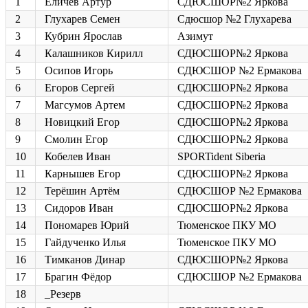
1
Еличев Артур
СДЮСШОР№2 Яркова
2
Глухарев Семен
Сдюсшор №2 Глухарева
3
Кубрин Ярослав
Азимут
4
Калашников Кирилл
СДЮСШОР№2 Яркова
5
Осипов Игорь
СДЮСШОР №2 Ермакова
6
Егоров Сергей
СДЮСШОР№2 Яркова
7
Магсумов Артем
СДЮСШОР№2 Яркова
8
Новицкий Егор
СДЮСШОР№2 Яркова
9
Смолин Егор
СДЮСШОР№2 Яркова
10
Кобелев Иван
SPORTident Siberia
11
Карнышев Егор
СДЮСШОР№2 Яркова
12
Терёшин Артём
СДЮСШОР №2 Ермакова
13
Сидоров Иван
СДЮСШОР№2 Яркова
14
Пономарев Юрий
Тюменское ПКУ МО
15
Гайдученко Илья
Тюменское ПКУ МО
16
Тимканов Динар
СДЮСШОР№2 Яркова
17
Брагин Фёдор
СДЮСШОР №2 Ермакова
18
_Резерв