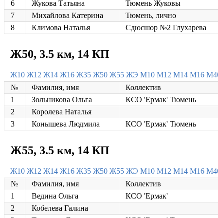
6
Жукова Татьяна
Тюмень Жуковы
7
Михайлова Катерина
Тюмень, лично
8
Климова Наталья
Сдюсшор №2 Глухарева
Ж50, 3.5 км, 14 КП
Ж10
Ж12
Ж14
Ж16
Ж35
Ж50
Ж55
ЖЭ
М10
М12
М14
М16
М4
№
Фамилия, имя
Коллектив
1
Зольникова Ольга
КСО 'Ермак' Тюмень
2
Королева Наталья
3
Конышева Людмила
КСО 'Ермак' Тюмень
Ж55, 3.5 км, 14 КП
Ж10
Ж12
Ж14
Ж16
Ж35
Ж50
Ж55
ЖЭ
М10
М12
М14
М16
М4
№
Фамилия, имя
Коллектив
1
Ведина Ольга
КСО 'Ермак'
2
Кобелева Галина