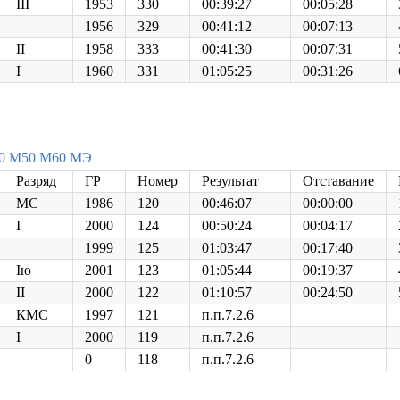
III
1953
330
00:39:27
00:05:28
1956
329
00:41:12
00:07:13
II
1958
333
00:41:30
00:07:31
I
1960
331
01:05:25
00:31:26
0
М50
М60
МЭ
Разряд
ГР
Номер
Результат
Отставание
МС
1986
120
00:46:07
00:00:00
I
2000
124
00:50:24
00:04:17
1999
125
01:03:47
00:17:40
Iю
2001
123
01:05:44
00:19:37
II
2000
122
01:10:57
00:24:50
КМС
1997
121
п.п.7.2.6
I
2000
119
п.п.7.2.6
0
118
п.п.7.2.6