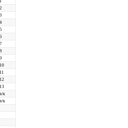
1
2
3
4
5
6
7
8
9
10
11
12
13
в/к
в/к