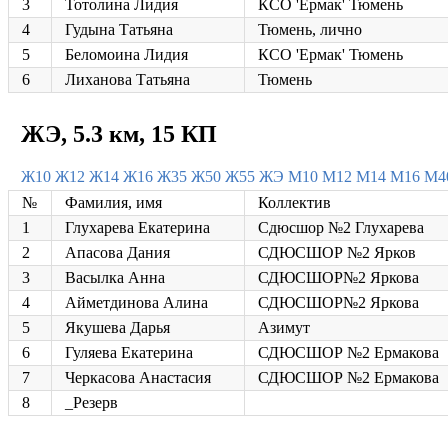
3
Тотолина Лидия
КСО 'Ермак' Тюмень
4
Гудына Татьяна
Тюмень, лично
5
Беломоина Лидия
КСО 'Ермак' Тюмень
6
Лиханова Татьяна
Тюмень
ЖЭ, 5.3 км, 15 КП
Ж10
Ж12
Ж14
Ж16
Ж35
Ж50
Ж55
ЖЭ
М10
М12
М14
М16
М4
№
Фамилия, имя
Коллектив
1
Глухарева Екатерина
Сдюсшор №2 Глухарева
2
Апасова Дания
СДЮСШОР №2 Ярков
3
Васылка Анна
СДЮСШОР№2 Яркова
4
Айметдинова Алина
СДЮСШОР№2 Яркова
5
Якушева Дарья
Азимут
6
Гуляева Екатерина
СДЮСШОР №2 Ермакова
7
Черкасова Анастасия
СДЮСШОР №2 Ермакова
8
_Резерв