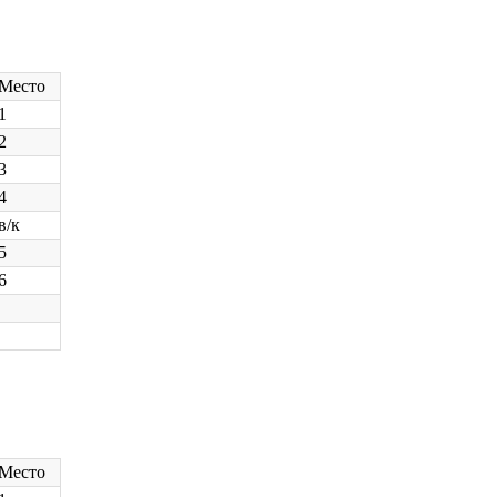
Место
1
2
3
4
в/к
5
6
Место