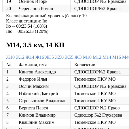
19
Осипов Игорь
СДЮСШОР №2 Ермакова
20
Черепанов Роман
СДЮСШОР№2 Яркова
Квалификационный уровень (баллы): 19
Класс дистанции: Iю
Iю -- 00:23:54 (108%)
IIю -- 00:26:33 (120%)
М14, 3.5 км, 14 КП
Ж10
Ж12
Ж14
Ж16
Ж35
Ж50
Ж55
ЖЭ
М10
М12
М14
М16
М4
№
Фамилия, имя
Коллектив
1
Квитов Александр
СДЮСШОР№2 Яркова
2
Федоров Илья
Тюменское ПКУ МО
3
Ослин Максим
СДЮСШОР №2 Ермакова
4
Избицкий Дмитрий
Тюменское ПКУ МО
5
Стрельников Владислав
Тюменское ПКУ МО
6
Верпета Павел
СДЮСШОР №2 Ярков
7
Климов Владимир
Сдюсшор №2 Глухарева
8
Квашнин Максим
Тюменское ПКУ МО