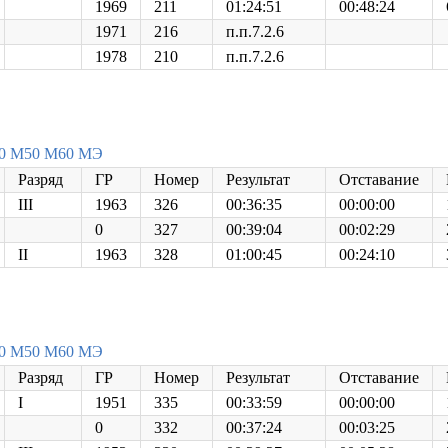
1969
211
01:24:51
00:48:24
1971
216
п.п.7.2.6
1978
210
п.п.7.2.6
0
М50
М60
МЭ
Разряд
ГР
Номер
Результат
Отставание
III
1963
326
00:36:35
00:00:00
0
327
00:39:04
00:02:29
II
1963
328
01:00:45
00:24:10
0
М50
М60
МЭ
Разряд
ГР
Номер
Результат
Отставание
I
1951
335
00:33:59
00:00:00
0
332
00:37:24
00:03:25