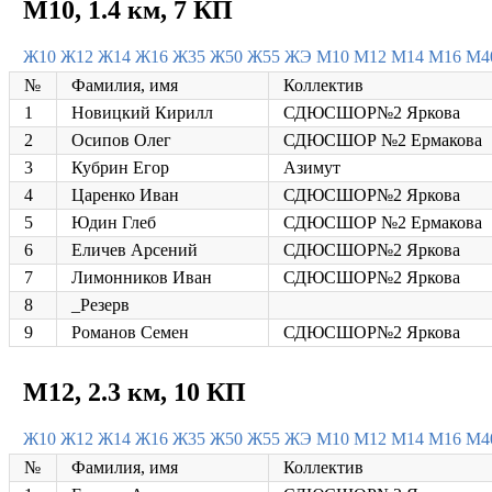
М10, 1.4 км, 7 КП
Ж10
Ж12
Ж14
Ж16
Ж35
Ж50
Ж55
ЖЭ
М10
М12
М14
М16
М4
№
Фамилия, имя
Коллектив
1
Новицкий Кирилл
СДЮСШОР№2 Яркова
2
Осипов Олег
СДЮСШОР №2 Ермакова
3
Кубрин Егор
Азимут
4
Царенко Иван
СДЮСШОР№2 Яркова
5
Юдин Глеб
СДЮСШОР №2 Ермакова
6
Еличев Арсений
СДЮСШОР№2 Яркова
7
Лимонников Иван
СДЮСШОР№2 Яркова
8
_Резерв
9
Романов Семен
СДЮСШОР№2 Яркова
М12, 2.3 км, 10 КП
Ж10
Ж12
Ж14
Ж16
Ж35
Ж50
Ж55
ЖЭ
М10
М12
М14
М16
М4
№
Фамилия, имя
Коллектив