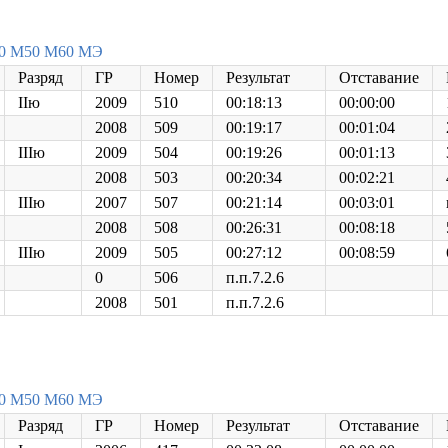
0
М50
М60
МЭ
Разряд
ГР
Номер
Результат
Отставание
IIю
2009
510
00:18:13
00:00:00
2008
509
00:19:17
00:01:04
IIIю
2009
504
00:19:26
00:01:13
2008
503
00:20:34
00:02:21
IIIю
2007
507
00:21:14
00:03:01
2008
508
00:26:31
00:08:18
IIIю
2009
505
00:27:12
00:08:59
0
506
п.п.7.2.6
2008
501
п.п.7.2.6
0
М50
М60
МЭ
Разряд
ГР
Номер
Результат
Отставание