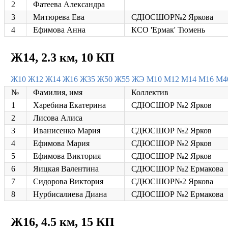
2
Фатеева Александра
3
Митюрева Ева
СДЮСШОР№2 Яркова
4
Ефимова Анна
КСО 'Ермак' Тюмень
Ж14, 2.3 км, 10 КП
Ж10
Ж12
Ж14
Ж16
Ж35
Ж50
Ж55
ЖЭ
М10
М12
М14
М16
М4
№
Фамилия, имя
Коллектив
1
Харебина Екатерина
СДЮСШОР №2 Ярков
2
Лисова Алиса
3
Иванисенко Мария
СДЮСШОР №2 Ярков
4
Ефимова Мария
СДЮСШОР №2 Ярков
5
Ефимова Виктория
СДЮСШОР №2 Ярков
6
Яицкая Валентина
СДЮСШОР №2 Ермакова
7
Сидорова Виктория
СДЮСШОР№2 Яркова
8
Нурбисалиева Диана
СДЮСШОР №2 Ермакова
Ж16, 4.5 км, 15 КП