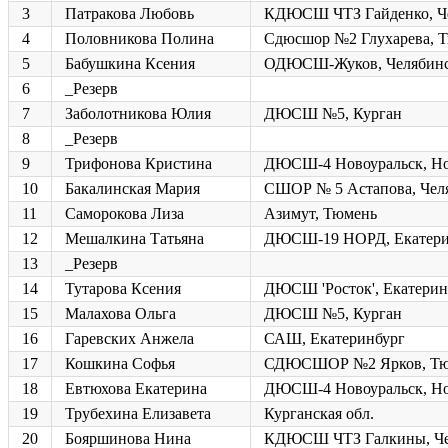
3
Патракова Любовь
КДЮСШ ЧТЗ Гайденко, Ч
4
Половникова Полина
Сдюсшор №2 Глухарева, 
5
Бабушкина Ксения
ОДЮСШ-Жуков, Челябин
6
_Резерв
7
Заболотникова Юлия
ДЮСШ №5, Курган
8
_Резерв
9
Трифонова Кристина
ДЮСШ-4 Новоуральск, Но
10
Бакалинская Мария
СШОР № 5 Астапова, Чел
11
Саморокова Лиза
Азимут, Тюмень
12
Мешалкина Татьяна
ДЮСШ-19 НОРД, Екатери
13
_Резерв
14
Тутарова Ксения
ДЮСШ 'Росток', Екатерин
15
Малахова Ольга
ДЮСШ №5, Курган
16
Гаревских Анжела
САШ, Екатеринбург
17
Кошкина Софья
СДЮСШОР №2 Ярков, Тю
18
Евтюхова Екатерина
ДЮСШ-4 Новоуральск, Но
19
Трубехина Елизавета
Курганская обл.
20
Бояршинова Нина
КДЮСШ ЧТЗ Галкины, Че