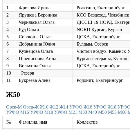
1
Фролова Ирина
Реактиво, Екатеринбург
2
Ярушева Вероника
КСО Вездеход, Челябинск
3
Чернявская Ольга
ДЮСШ-19 НОРД, Екатери
4
Руд Ольга
NORD Курган, Курган
5
Сорокина Ольга
ЦСКА, Екатеринбург
6
Добрынина Юлия
Булдым, Озерск
7
Кузнецова Ольга
Чистый воздух, Каменск-
8
Пшениснова Анна
Курган-ветераны, Курган
9
Вольхина Ольга
ЦСКА, Екатеринбург
10
_Резерв
11
Букреева Алена
Родонит, Екатеринбург
Ж50
Open-M
Open-Ж
Ж10
Ж12
Ж14 УРФО
Ж16 УРФО
Ж18 УРФ
УРФО
М16 УРФО
М18 УРФО
М21
М30
М40
М50
М55
М60
№
Фамилия, имя
Коллектив