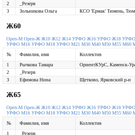
2
_Резерв
3
Зольникова Ольга
КСО 'Ермак' Тюмень, Тюм
Ж60
Open-M
Open-Ж
Ж10
Ж12
Ж14 УРФО
Ж16 УРФО
Ж18 УРФ
УРФО
М16 УРФО
М18 УРФО
М21
М30
М40
М50
М55
М60
№
Фамилия, имя
Коллектив
1
Рычкова Тамара
ОриентКУрС, Каменск-Ур
2
_Резерв
3
Ефимова Нина
Щетково, Ярковский р-н
Ж65
Open-M
Open-Ж
Ж10
Ж12
Ж14 УРФО
Ж16 УРФО
Ж18 УРФ
УРФО
М16 УРФО
М18 УРФО
М21
М30
М40
М50
М55
М60
№
Фамилия, имя
Коллектив
1
_Резерв