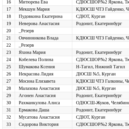
16
Митюрева Ева
СДЮСШОР№2 Яркова, Т
17
Мекшун Мария
КДЮСШ ЧТЗ Гайденко, Ч
18
Пудовкина Екатерина
СДЮТ, Курган
19
Неверова Анастасия
Родонит, Екатеринбург
20
_Резерв
21
Овчинникова Влада
КДЮСШ ЧТЗ Гайденко, Ч
22
_Резерв
23
Яхина Мария
Родонит, Екатеринбург
24
Кобелева Полина
СДЮСШОР№2 Яркова, Т
25
Шумакова Ксения
Н-Тагил, Нижний Тагил
26
Некрасова Лидия
ДЮСШ №5, Курган
27
Мосина Елизавета
КДЮСШ ЧТЗ Галкины, Че
28
Малахова Анастасия
ДЮСШ №5, Курган
29
Агонен Анастасия
Родонит, Екатеринбург
30
Рахманкулова Алиса
ОДЮСШ-Жуков, Челябин
31
Ермакова Даша
Родонит, Екатеринбург
32
Мусатова Анастасия
СДЮТ, Курган
33
Сидорова Виктория
СДЮСШОР№2 Яркова, Т