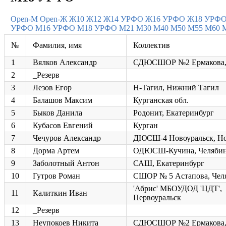
Open-M
Open-Ж
Ж10
Ж12
Ж14 УРФО
Ж16 УРФО
Ж18 УРФ
УРФО
М16 УРФО
М18 УРФО
М21
М30
М40
М50
М55
М60
№
Фамилия, имя
Коллектив
1
Вялков Александр
СДЮСШОР №2 Ермакова,
2
_Резерв
3
Лезов Егор
Н-Тагил, Нижний Тагил
4
Балашов Максим
Курганская обл.
5
Быков Данила
Родонит, Екатеринбург
6
Кубасов Евгений
Курган
7
Чечуров Александр
ДЮСШ-4 Новоуральск, Но
8
Дорма Артем
ОДЮСШ-Кучина, Челяби
9
Заболотный Антон
САШ, Екатеринбург
10
Гутров Роман
СШОР № 5 Астапова, Чел
'Абрис' МБОУДОД 'ЦДТ',
11
Калиткин Иван
Первоуральск
12
_Резерв
13
Неупокоев Никита
СДЮСШОР №2 Ермакова,