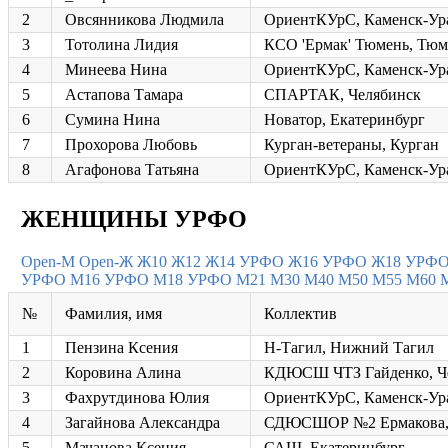
2
Овсянникова Людмила
ОриентКУрС, Каменск-Ур
3
Тотолина Лидия
КСО 'Ермак' Тюмень, Тюм
4
Минеева Нина
ОриентКУрС, Каменск-Ур
5
Астапова Тамара
СПАРТАК, Челябинск
6
Сумина Нина
Новатор, Екатеринбург
7
Прохорова Любовь
Курган-ветераны, Курган
8
Агафонова Татьяна
ОриентКУрС, Каменск-Ур
ЖЕНЩИНЫ УРФО
Open-M
Open-Ж
Ж10
Ж12
Ж14 УРФО
Ж16 УРФО
Ж18 УРФ
УРФО
М16 УРФО
М18 УРФО
М21
М30
М40
М50
М55
М60
№
Фамилия, имя
Коллектив
1
Пензина Ксения
Н-Тагил, Нижний Тагил
2
Коровина Алина
КДЮСШ ЧТЗ Гайденко, Ч
3
Фахрутдинова Юлия
ОриентКУрС, Каменск-Ур
4
Загайнова Александра
СДЮСШОР №2 Ермакова,
5
Мачанова Ксения
САШ, Екатеринбург