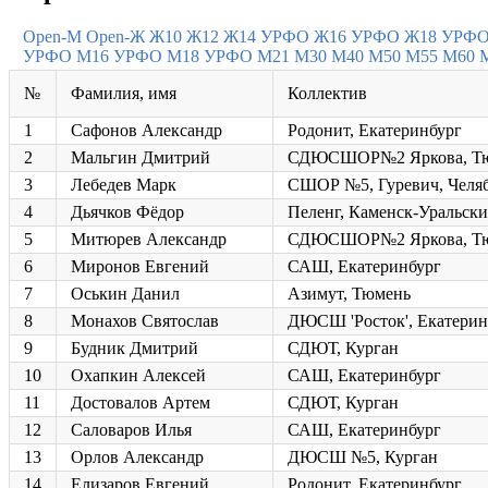
Open-M
Open-Ж
Ж10
Ж12
Ж14 УРФО
Ж16 УРФО
Ж18 УРФ
УРФО
М16 УРФО
М18 УРФО
М21
М30
М40
М50
М55
М60
№
Фамилия, имя
Коллектив
1
Сафонов Александр
Родонит, Екатеринбург
2
Мальгин Дмитрий
СДЮСШОР№2 Яркова, Т
3
Лебедев Марк
СШОР №5, Гуревич, Челя
4
Дьячков Фёдор
Пеленг, Каменск-Уральск
5
Митюрев Александр
СДЮСШОР№2 Яркова, Т
6
Миронов Евгений
САШ, Екатеринбург
7
Оськин Данил
Азимут, Тюмень
8
Монахов Святослав
ДЮСШ 'Росток', Екатерин
9
Будник Дмитрий
СДЮТ, Курган
10
Охапкин Алексей
САШ, Екатеринбург
11
Достовалов Артем
СДЮТ, Курган
12
Саловаров Илья
САШ, Екатеринбург
13
Орлов Александр
ДЮСШ №5, Курган
14
Елизаров Евгений
Родонит, Екатеринбург