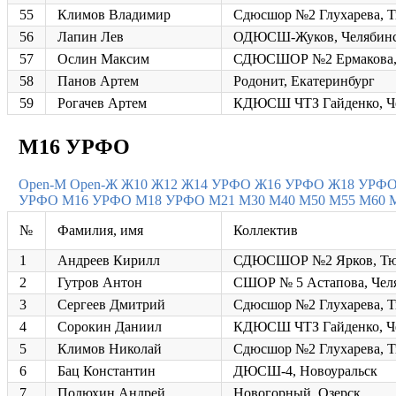
55
Климов Владимир
Сдюсшор №2 Глухарева, 
56
Лапин Лев
ОДЮСШ-Жуков, Челябин
57
Ослин Максим
СДЮСШОР №2 Ермакова,
58
Панов Артем
Родонит, Екатеринбург
59
Рогачев Артем
КДЮСШ ЧТЗ Гайденко, Ч
М16 УРФО
Open-M
Open-Ж
Ж10
Ж12
Ж14 УРФО
Ж16 УРФО
Ж18 УРФ
УРФО
М16 УРФО
М18 УРФО
М21
М30
М40
М50
М55
М60
№
Фамилия, имя
Коллектив
1
Андреев Кирилл
СДЮСШОР №2 Ярков, Тю
2
Гутров Антон
СШОР № 5 Астапова, Чел
3
Сергеев Дмитрий
Сдюсшор №2 Глухарева, 
4
Сорокин Даниил
КДЮСШ ЧТЗ Гайденко, Ч
5
Климов Николай
Сдюсшор №2 Глухарева, 
6
Бац Константин
ДЮСШ-4, Новоуральск
7
Полюхин Андрей
Новогорный, Озерск