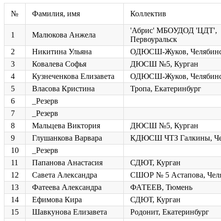
№
Фамилия, имя
Коллектив
'Абрис' МБОУДОД 'ЦДТ',
1
Малюкова Анжела
Первоуральск
2
Никитина Ульяна
ОДЮСШ-Жуков, Челябин
3
Ковалева Софья
ДЮСШ №5, Курган
4
Кузнеченкова Елизавета
ОДЮСШ-Жуков, Челябин
5
Власова Кристина
Тропа, Екатеринбург
6
_Резерв
7
_Резерв
8
Мальцева Виктория
ДЮСШ №5, Курган
9
Глушанкова Варвара
КДЮСШ ЧТЗ Галкины, Че
10
_Резерв
11
Папанова Анастасия
СДЮТ, Курган
12
Савета Александра
СШОР № 5 Астапова, Чел
13
Фатеева Александра
ФАТЕЕВ, Тюмень
14
Ефимова Кира
СДЮТ, Курган
15
Шавкунова Елизавета
Родонит, Екатеринбург