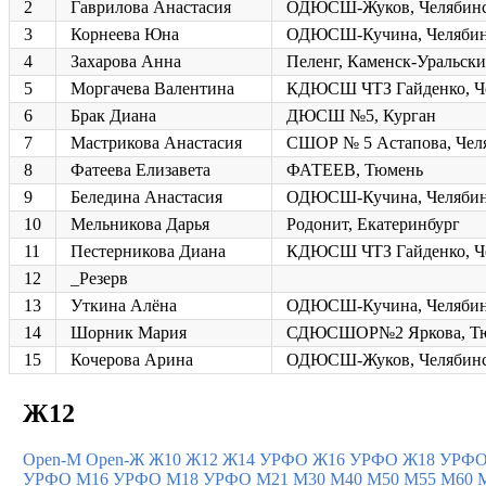
2
Гаврилова Анастасия
ОДЮСШ-Жуков, Челябин
3
Корнеева Юна
ОДЮСШ-Кучина, Челяби
4
Захарова Анна
Пеленг, Каменск-Уральск
5
Моргачева Валентина
КДЮСШ ЧТЗ Гайденко, Ч
6
Брак Диана
ДЮСШ №5, Курган
7
Мастрикова Анастасия
СШОР № 5 Астапова, Чел
8
Фатеева Елизавета
ФАТЕЕВ, Тюмень
9
Беледина Анастасия
ОДЮСШ-Кучина, Челяби
10
Мельникова Дарья
Родонит, Екатеринбург
11
Пестерникова Диана
КДЮСШ ЧТЗ Гайденко, Ч
12
_Резерв
13
Уткина Алёна
ОДЮСШ-Кучина, Челяби
14
Шорник Мария
СДЮСШОР№2 Яркова, Т
15
Кочерова Арина
ОДЮСШ-Жуков, Челябин
Ж12
Open-M
Open-Ж
Ж10
Ж12
Ж14 УРФО
Ж16 УРФО
Ж18 УРФ
УРФО
М16 УРФО
М18 УРФО
М21
М30
М40
М50
М55
М60