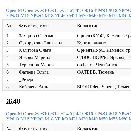
Open-M
Open-Ж
Ж10
Ж12
Ж14 УРФО
Ж16 УРФО
Ж18 УРФ
УРФО
М16 УРФО
М18 УРФО
М21
М30
М40
М50
М55
М60
№
Фамилия, имя
Коллектив
1
Захарова Светлана
ОриентКУрС, Каменск-Ур
2
Сухорукова Светлана
Курган, лично
3
Калитова Ольга
ОриентКУрС, Каменск-Ур
4
Яркова Марина
СДЮСШОР№2 Яркова, Т
5
Турченюк Мария
o-chel.ru, Челябинск
6
Фатеева Ольга
ФАТЕЕВ, Тюмень
7
_Резерв
8
Кобелева Анна
SPORTident Siberia, Тюмен
Ж40
Open-M
Open-Ж
Ж10
Ж12
Ж14 УРФО
Ж16 УРФО
Ж18 УРФ
УРФО
М16 УРФО
М18 УРФО
М21
М30
М40
М50
М55
М60
№
Фамилия, имя
Коллектив