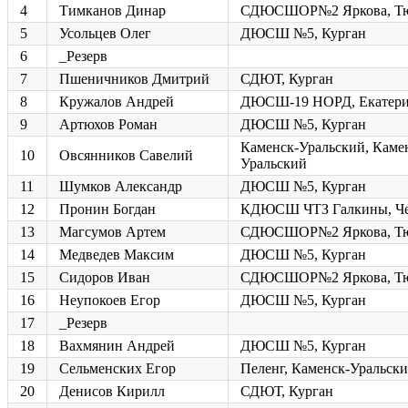
4
Тимканов Динар
СДЮСШОР№2 Яркова, Т
5
Усольцев Олег
ДЮСШ №5, Курган
6
_Резерв
7
Пшеничников Дмитрий
СДЮТ, Курган
8
Кружалов Андрей
ДЮСШ-19 НОРД, Екатери
9
Артюхов Роман
ДЮСШ №5, Курган
Каменск-Уральский, Каме
10
Овсянников Савелий
Уральский
11
Шумков Александр
ДЮСШ №5, Курган
12
Пронин Богдан
КДЮСШ ЧТЗ Галкины, Че
13
Магсумов Артем
СДЮСШОР№2 Яркова, Т
14
Медведев Максим
ДЮСШ №5, Курган
15
Сидоров Иван
СДЮСШОР№2 Яркова, Т
16
Неупокоев Егор
ДЮСШ №5, Курган
17
_Резерв
18
Вахмянин Андрей
ДЮСШ №5, Курган
19
Сельменских Егор
Пеленг, Каменск-Уральск
20
Денисов Кирилл
СДЮТ, Курган