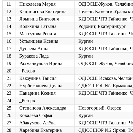
11
Николаева Мария
ОДЮСШ-Жуков, Челябин
12
Капиносова Екатерина
Пеленг, Каменск-Уральск
13
Ярыгина Виктория
КДЮСШ ЧТЗ Гайденко, Ч
14
Вольхина Татьяна
Родонит, Екатеринбург
15
Максутова Рената
КДЮСШ ЧТЗ Галкины, Че
16
Устьянцева Ксения
Курган
17
Дунаева Анна
КДЮСШ ЧТЗ Гайденко, Ч
18
Буракова Лада
Курган
19
Рахманкулова Ирина
ОДЮСШ-Жуков, Челябин
20
_Резерв
21
Какоулина Таисия
ОДЮСШ-Исакова, Челяби
22
Нурбисалиева Диана
СДЮСШОР №2 Ермакова,
23
Панарина Ксения
КДЮСШ ЧТЗ Гайденко, Ч
24
_Резерв
25
Степанова Александра
Новогорный, Озерск
26
Ковалева Софья
Курган
27
Абакумова Алёна
КДЮСШ ЧТЗ Галкины, Че
28
Харебина Екатерина
СДЮСШОР №2 Ярков, Тю