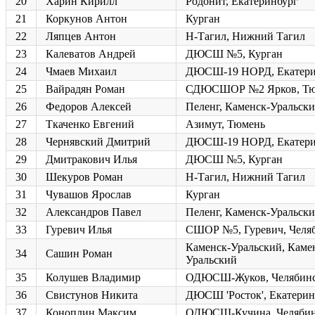
20
Харин Кирилл
Родонит, Екатеринбург
21
Коркунов Антон
Курган
22
Ляпцев Антон
Н-Тагил, Нижний Тагил
23
Калеватов Андрей
ДЮСШ №5, Курган
24
Чмаев Михаил
ДЮСШ-19 НОРД, Екатери
25
Вайрадян Роман
СДЮСШОР №2 Ярков, Тю
26
Федоров Алексей
Пеленг, Каменск-Уральск
27
Ткаченко Евгений
Азимут, Тюмень
28
Чернявский Дмитрий
ДЮСШ-19 НОРД, Екатери
29
Дмитракович Илья
ДЮСШ №5, Курган
30
Шекуров Роман
Н-Тагил, Нижний Тагил
31
Чувашов Ярослав
Курган
32
Александров Павел
Пеленг, Каменск-Уральск
33
Гуревич Илья
СШОР №5, Гуревич, Челя
Каменск-Уральский, Каме
34
Сашин Роман
Уральский
35
Колушев Владимир
ОДЮСШ-Жуков, Челябин
36
Свистунов Никита
ДЮСШ 'Росток', Екатерин
37
Коноплин Максим
ОДЮСШ-Кучина, Челяби