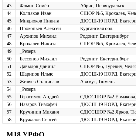
43
Фомин Семён
Абрис, Первоуральск
44
Колпаков Иван
СШОР №5, Крохалев, Чел
45
Микрюков Никита
ДЮСШ-19 НОРД, Екатери
46
Прокопьев Алексей
Курганская обл.
47
Архипов Михаил
Родонит, Екатеринбург
48
Крохалев Никита
СШОР №5, Крохалев, Чел
49
_Резерв
50
Бессонов Михаил
Родонит, Екатеринбург
51
Давыдов Даниил
СШОР №5, Гуревич, Челя
52
Шарипов Ильяс
ДЮСШ-19 НОРД, Екатери
53
Жиляев Станислав
Азимут, Тюмень
54
_Резерв
55
Герасимов Андрей
СДЮСШОР №2 Ермакова,
56
Назаров Тимофей
ДЮСШ-19 НОРД, Екатери
57
Кручинин Михаил
СДЮСШОР №2 Ярков, Тю
58
Кружалов Сергей
ДЮСШ-19 НОРД, Екатери
М18 УРФО