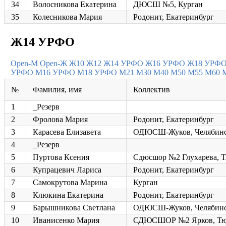
34
Волосникова Екатерина
ДЮСШ №5, Курган
35
Колесникова Мария
Родонит, Екатеринбург
Ж14 УРФО
Open-M
Open-Ж
Ж10
Ж12
Ж14 УРФО
Ж16 УРФО
Ж18 УРФ
УРФО
М16 УРФО
М18 УРФО
М21
М30
М40
М50
М55
М60
№
Фамилия, имя
Коллектив
1
_Резерв
2
Фролова Мария
Родонит, Екатеринбург
3
Карасева Елизавета
ОДЮСШ-Жуков, Челябин
4
_Резерв
5
Пуртова Ксения
Сдюсшор №2 Глухарева, 
6
Купрацевич Лариса
Родонит, Екатеринбург
7
Самокрутова Марина
Курган
8
Клюкина Екатерина
Родонит, Екатеринбург
9
Барышникова Светлана
ОДЮСШ-Жуков, Челябин
10
Иванисенко Мария
СДЮСШОР №2 Ярков, Тю