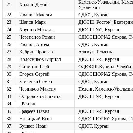
Каменск-Уральский, Каме
21
Халане Демис
Уральский
22
Иванов Максим
СДЮТ, Курган
23
Шапов Марк
ДЮСШ 'Росток', Екатерин
24
Хаустов Михаил
ДЮСШ №5, Курган
25
Черепанов Роман
СДЮСШОР№2 Яркова, Т
26
Иванов Артем
СДЮТ, Курган
27
Кубрин Ярослав
Азимут, Тюмень
28
Волосников Кирилл
ДЮСШ №5, Курган
29
Синицин Глеб
ОДЮСШ-Кучина, Челяби
30
Егоров Сергей
СДЮСШОР№2 Яркова, Т
31
Зайченко Семен
СДЮТ, Курган
32
Черников Максим
Пеленг, Каменск-Уральск
33
Островский Никита
ДЮСШ №5, Курган
34
_Резерв
35
Графеев Павел
ДЮСШ №5, Курган
36
Новицкий Егор
СДЮСШОР№2 Яркова, Т
37
Бушков Иван
СДЮТ, Курган