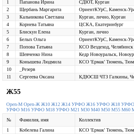
1
Папанова Ирина
СДЮТ, Курган
2
Щербань Маргарита
ОриентКУрС, Каменск-Ур
3
Кальникова Светлана
Курган, лично, Курган
4
Корнева Татьяна
ЦСКА, Екатеринбург
5
Блискун Елена
Курган, лично
6
Белых Ольга
ОриентКУрС, Каменск-Ур
7
Попова Татьяна
КСО Вездеход, Челябинск
8
Шевченко Нина
Кедр Новоуральск, Новоур
9
Конышева Людмила
КСО 'Ермак' Тюмень, Тюм
10
_Резерв
11
Сергеева Оксана
КДЮСШ ЧТЗ Галкины, Че
Ж55
Open-M
Open-Ж
Ж10
Ж12
Ж14 УРФО
Ж16 УРФО
Ж18 УРФ
УРФО
М16 УРФО
М18 УРФО
М21
М30
М40
М50
М55
М60
№
Фамилия, имя
Коллектив
1
Кобелева Галина
КСО 'Ермак' Тюмень, Тюм