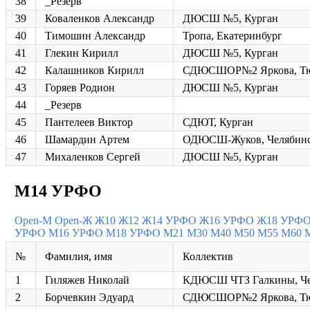
38
_Резерв
39
Коваленков Александр
ДЮСШ №5, Курган
40
Тимошин Александр
Тропа, Екатеринбург
41
Глекин Кирилл
ДЮСШ №5, Курган
42
Калашников Кирилл
СДЮСШОР№2 Яркова, Т
43
Горяев Родион
ДЮСШ №5, Курган
44
_Резерв
45
Пантелеев Виктор
СДЮТ, Курган
46
Шамардин Артем
ОДЮСШ-Жуков, Челябин
47
Михаленков Сергей
ДЮСШ №5, Курган
М14 УРФО
Open-M
Open-Ж
Ж10
Ж12
Ж14 УРФО
Ж16 УРФО
Ж18 УРФ
УРФО
М16 УРФО
М18 УРФО
М21
М30
М40
М50
М55
М60
№
Фамилия, имя
Коллектив
1
Гиляжев Николай
КДЮСШ ЧТЗ Галкины, Че
2
Борчевкин Эдуард
СДЮСШОР№2 Яркова, Т