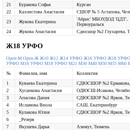
21
Буракова Софья
Курган
22
Каллистова Анастасия
СШОР № 5 Астапова, Чел
'Абрис' МБОУДОД 'ЦДТ',
23
Жукова Екатерина
Первоуральск
24
Жукова Анастасия
Сдюсшор №2 Глухарева, 
Ж18 УРФО
Open-M
Open-Ж
Ж10
Ж12
Ж14 УРФО
Ж16 УРФО
Ж18 УРФ
УРФО
М16 УРФО
М18 УРФО
М21
М30
М40
М50
М55
М60
№
Фамилия, имя
Коллектив
1
Куваева Екатерина
СДЮСШОР №2 Ермакова,
2
Хусанкова Анастасия
ОДЮСШ-Исакова, Челяби
3
Апасова Дания
СДЮСШОР №2 Ярков, Тю
4
Исламова Виола
САШ, Екатеринбург
5
Кулакова Юлия
СДЮСШОР №2 Ярков, Тю
6
_Резерв
7
Якушева Дарья
Азимут, Тюмень