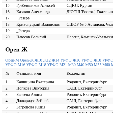
15
Гребенщиков Алексей
СДЮТ, Курган
16
Казаков Александр
ДЮСШ 'Росток', Екатерин
17
_Резерв
18
Криволуцкий Владислав
СШОР № 5 Астапова, Чел
19
_Резерв
20
Паюсов Василий
Пеленг, Каменск-Уральск
Open-Ж
Open-M
Open-Ж
Ж10
Ж12
Ж14 УРФО
Ж16 УРФО
Ж18 УРФ
УРФО
М16 УРФО
М18 УРФО
М21
М30
М40
М50
М55
М60
№
Фамилия, имя
Коллектив
1
Кашицина Екатерина
Родонит, Екатеринбург
2
Попкова Виктория
САШ, Екатеринбург
3
Беляева Алина
Родонит, Екатеринбург
4
Джваридзе Зейнаб
САШ, Екатеринбург
5
Багрецова Юлия
Родонит, Екатеринбург