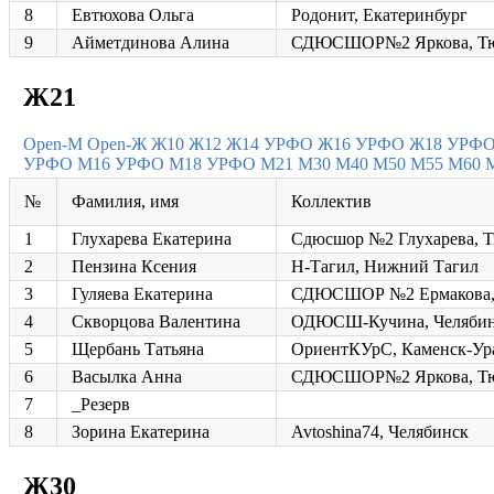
8
Евтюхова Ольга
Родонит, Екатеринбург
9
Айметдинова Алина
СДЮСШОР№2 Яркова, Т
Ж21
Open-M
Open-Ж
Ж10
Ж12
Ж14 УРФО
Ж16 УРФО
Ж18 УРФ
УРФО
М16 УРФО
М18 УРФО
М21
М30
М40
М50
М55
М60
№
Фамилия, имя
Коллектив
1
Глухарева Екатерина
Сдюсшор №2 Глухарева, 
2
Пензина Ксения
Н-Тагил, Нижний Тагил
3
Гуляева Екатерина
СДЮСШОР №2 Ермакова,
4
Скворцова Валентина
ОДЮСШ-Кучина, Челяби
5
Щербань Татьяна
ОриентКУрС, Каменск-Ур
6
Васылка Анна
СДЮСШОР№2 Яркова, Т
7
_Резерв
8
Зорина Екатерина
Avtoshina74, Челябинск
Ж30