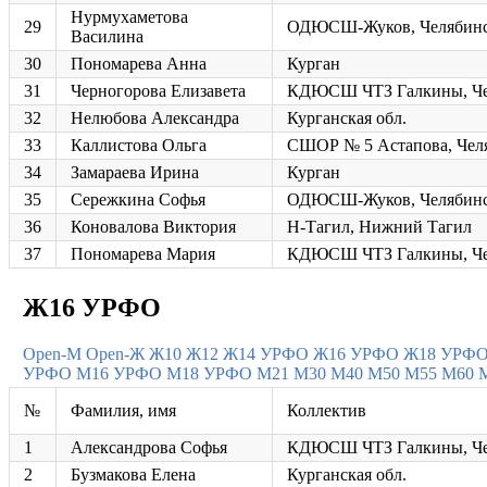
Нурмухаметова
29
ОДЮСШ-Жуков, Челябин
Василина
30
Пономарева Анна
Курган
31
Черногорова Елизавета
КДЮСШ ЧТЗ Галкины, Че
32
Нелюбова Александра
Курганская обл.
33
Каллистова Ольга
СШОР № 5 Астапова, Чел
34
Замараева Ирина
Курган
35
Сережкина Софья
ОДЮСШ-Жуков, Челябин
36
Коновалова Виктория
Н-Тагил, Нижний Тагил
37
Пономарева Мария
КДЮСШ ЧТЗ Галкины, Че
Ж16 УРФО
Open-M
Open-Ж
Ж10
Ж12
Ж14 УРФО
Ж16 УРФО
Ж18 УРФ
УРФО
М16 УРФО
М18 УРФО
М21
М30
М40
М50
М55
М60
№
Фамилия, имя
Коллектив
1
Александрова Софья
КДЮСШ ЧТЗ Галкины, Че
2
Бузмакова Елена
Курганская обл.