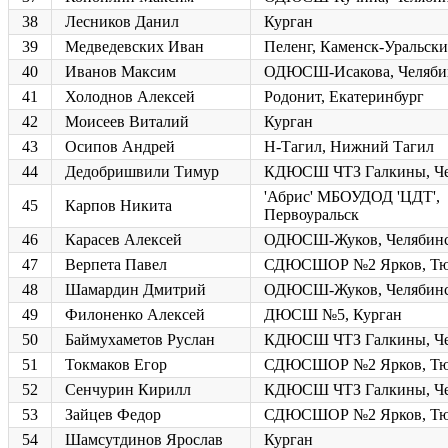
38
Лесников Данил
Курган
39
Медведевских Иван
Пеленг, Каменск-Уральск
40
Иванов Максим
ОДЮСШ-Исакова, Челяби
41
Холоднов Алексей
Родонит, Екатеринбург
42
Моисеев Виталий
Курган
43
Осипов Андрей
Н-Тагил, Нижний Тагил
44
Дедобришвили Тимур
КДЮСШ ЧТЗ Галкины, Че
'Абрис' МБОУДОД 'ЦДТ',
45
Карпов Никита
Первоуральск
46
Карасев Алексей
ОДЮСШ-Жуков, Челябин
47
Верпета Павел
СДЮСШОР №2 Ярков, Тю
48
Шамардин Дмитрий
ОДЮСШ-Жуков, Челябин
49
Филоненко Алексей
ДЮСШ №5, Курган
50
Баймухаметов Руслан
КДЮСШ ЧТЗ Галкины, Че
51
Токмаков Егор
СДЮСШОР №2 Ярков, Тю
52
Сенчурин Кирилл
КДЮСШ ЧТЗ Галкины, Че
53
Зайцев Федор
СДЮСШОР №2 Ярков, Тю
54
Шамсутдинов Ярослав
Курган