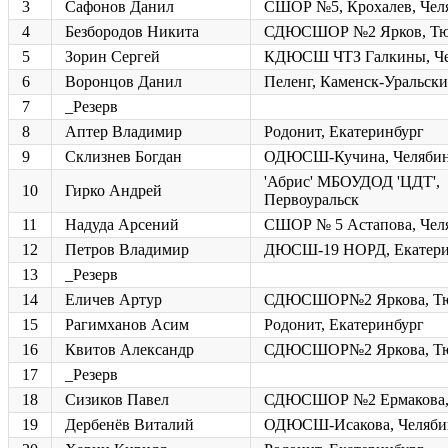
3
Сафонов Данил
СШОР №5, Крохалев, Чел
4
Безбородов Никита
СДЮСШОР №2 Ярков, Тю
5
Зорин Сергей
КДЮСШ ЧТЗ Галкины, Че
6
Воронцов Данил
Пеленг, Каменск-Уральск
7
_Резерв
8
Аптер Владимир
Родонит, Екатеринбург
9
Склизнев Богдан
ОДЮСШ-Кучина, Челяби
'Абрис' МБОУДОД 'ЦДТ',
10
Гирко Андрей
Первоуральск
11
Надуда Арсений
СШОР № 5 Астапова, Чел
12
Петров Владимир
ДЮСШ-19 НОРД, Екатери
13
_Резерв
14
Еличев Артур
СДЮСШОР№2 Яркова, Т
15
Рагимханов Асим
Родонит, Екатеринбург
16
Квитов Александр
СДЮСШОР№2 Яркова, Т
17
_Резерв
18
Сизиков Павел
СДЮСШОР №2 Ермакова,
19
Дербенёв Виталий
ОДЮСШ-Исакова, Челяби