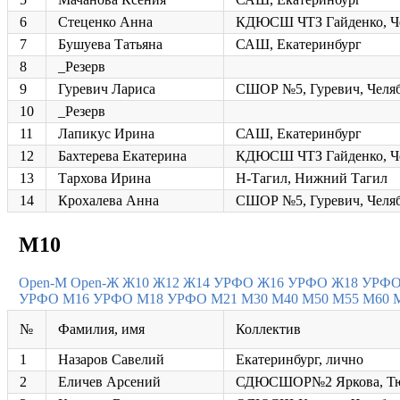
6
Стеценко Анна
КДЮСШ ЧТЗ Гайденко, Ч
7
Бушуева Татьяна
САШ, Екатеринбург
8
_Резерв
9
Гуревич Лариса
СШОР №5, Гуревич, Челя
10
_Резерв
11
Лапикус Ирина
САШ, Екатеринбург
12
Бахтерева Екатерина
КДЮСШ ЧТЗ Гайденко, Ч
13
Тархова Ирина
Н-Тагил, Нижний Тагил
14
Крохалева Анна
СШОР №5, Гуревич, Челя
М10
Open-M
Open-Ж
Ж10
Ж12
Ж14 УРФО
Ж16 УРФО
Ж18 УРФ
УРФО
М16 УРФО
М18 УРФО
М21
М30
М40
М50
М55
М60
№
Фамилия, имя
Коллектив
1
Назаров Савелий
Екатеринбург, лично
2
Еличев Арсений
СДЮСШОР№2 Яркова, Т