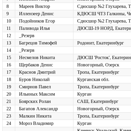
8
Мареев Виктор
Сдюсшор №2 Глухарева, 
9
Иллензеер Денис
КДЮСШ ЧТЗ Галкины, Че
10
Подойников Егор
Сдюсшор №2 Глухарева, 
11
Паливода Илья
ДЮСШ-19 НОРД, Екатери
12
_Резерв
13
Багрецов Тимофей
Родонит, Екатеринбург
14
_Резерв
15
Несмелов Никита
ДЮСШ 'Росток', Екатерин
16
Щербаков Денис
Новогорный, Озерск
17
Краснов Дмитрий
Тропа, Екатеринбург
18
Буров Николай
Курганская обл.
19
Смирнов Павел
Тропа, Екатеринбург
20
Ильиных Максим
Курган
21
Боярских Ролан
САШ, Екатеринбург
22
Багапов Александр
Новогорный, Озерск
23
Малкин Никита
Тропа, Екатеринбург
24
Мороз Владимир
Курган
Каменск-Уральский, Каме