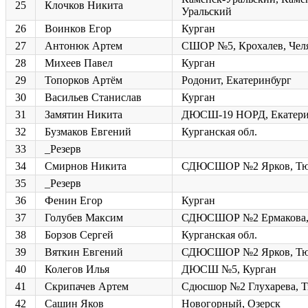
25
Клочков Никита
Уральский
26
Воинков Егор
Курган
27
Антонюк Артем
СШОР №5, Крохалев, Чел
28
Михеев Павел
Курган
29
Топорков Артём
Родонит, Екатеринбург
30
Васильев Станислав
Курган
31
Замятин Никита
ДЮСШ-19 НОРД, Екатери
32
Бузмаков Евгений
Курганская обл.
33
_Резерв
34
Смирнов Никита
СДЮСШОР №2 Ярков, Тю
35
_Резерв
36
Фенин Егор
Курган
37
Голубев Максим
СДЮСШОР №2 Ермакова,
38
Борзов Сергей
Курганская обл.
39
Вяткин Евгений
СДЮСШОР №2 Ярков, Тю
40
Колегов Илья
ДЮСШ №5, Курган
41
Скрипачев Артем
Сдюсшор №2 Глухарева, 
42
Сашин Яков
Новогорный, Озерск