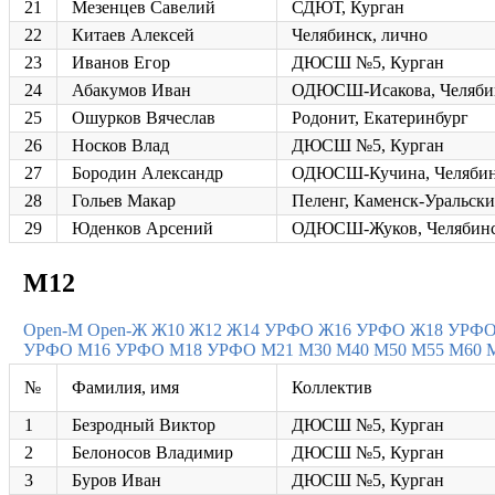
21
Мезенцев Савелий
СДЮТ, Курган
22
Китаев Алексей
Челябинск, лично
23
Иванов Егор
ДЮСШ №5, Курган
24
Абакумов Иван
ОДЮСШ-Исакова, Челяби
25
Ошурков Вячеслав
Родонит, Екатеринбург
26
Носков Влад
ДЮСШ №5, Курган
27
Бородин Александр
ОДЮСШ-Кучина, Челяби
28
Гольев Макар
Пеленг, Каменск-Уральск
29
Юденков Арсений
ОДЮСШ-Жуков, Челябин
М12
Open-M
Open-Ж
Ж10
Ж12
Ж14 УРФО
Ж16 УРФО
Ж18 УРФ
УРФО
М16 УРФО
М18 УРФО
М21
М30
М40
М50
М55
М60
№
Фамилия, имя
Коллектив
1
Безродный Виктор
ДЮСШ №5, Курган
2
Белоносов Владимир
ДЮСШ №5, Курган
3
Буров Иван
ДЮСШ №5, Курган