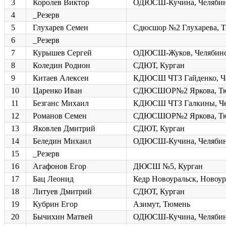
3
Королев Виктор
ОДЮСШ-Кучина, Челяби
4
_Резерв
5
Глухарев Семен
Сдюсшор №2 Глухарева, 
6
_Резерв
7
Курышев Сергей
ОДЮСШ-Жуков, Челябин
8
Коледин Родион
СДЮТ, Курган
9
Китаев Алексеи
КДЮСШ ЧТЗ Гайденко, Ч
10
Царенко Иван
СДЮСШОР№2 Яркова, Т
11
Безганс Михаил
КДЮСШ ЧТЗ Галкины, Че
12
Романов Семен
СДЮСШОР№2 Яркова, Т
13
Яковлев Дмитрий
СДЮТ, Курган
14
Беледин Михаил
ОДЮСШ-Кучина, Челяби
15
_Резерв
16
Агафонов Егор
ДЮСШ №5, Курган
17
Бац Леонид
Кедр Новоуральск, Новоур
18
Литуев Дмитрий
СДЮТ, Курган
19
Кубрин Егор
Азимут, Тюмень
20
Бычихин Матвей
ОДЮСШ-Кучина, Челяби