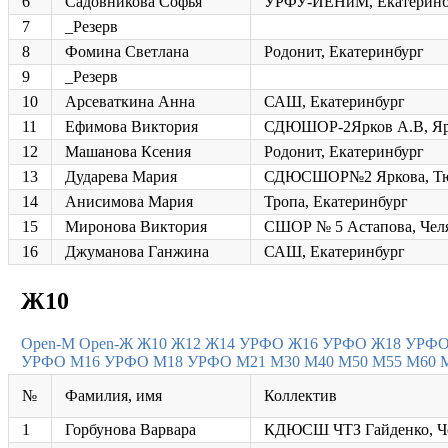
6
Садовникова Софья
УРФУ-ИЕНиМ, Екатеринб
7
_Резерв
8
Фомина Светлана
Родонит, Екатеринбург
9
_Резерв
10
Арсеваткина Анна
САШ, Екатеринбург
11
Ефимова Виктория
СДЮШОР-2Ярков А.В, Яр
12
Машанова Ксения
Родонит, Екатеринбург
13
Дударева Мария
СДЮСШОР№2 Яркова, Т
14
Анисимова Мария
Тропа, Екатеринбург
15
Миронова Виктория
СШОР № 5 Астапова, Чел
16
Джуманова Ганжина
САШ, Екатеринбург
Ж10
Open-M
Open-Ж
Ж10
Ж12
Ж14 УРФО
Ж16 УРФО
Ж18 УРФ
УРФО
М16 УРФО
М18 УРФО
М21
М30
М40
М50
М55
М60
№
Фамилия, имя
Коллектив
1
Горбунова Варвара
КДЮСШ ЧТЗ Гайденко, Ч