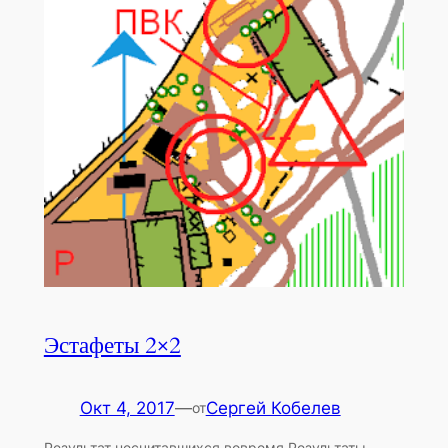
Эстафеты 2×2
Окт 4, 2017
—
Сергей Кобелев
от
Результат несчитавшихся вовремя Результаты