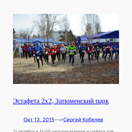
Эстафета 2х2, Затюменский парк
Окт 13, 2015
—
Сергей Кобелев
от
11 октября в 11-00 четырехэтапная эстафета для