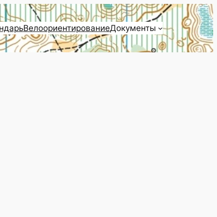
ндарь
Велоориентирование
Документы